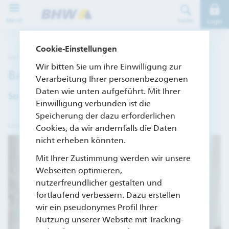
Direkt zur Hauptnavigation (Enter drücken)
Menü
Suche
Login
Direkt zum Hauptinhalt (Enter drücken)
Cookie-Einstellungen
Garten & Balkon – 19.08.19
Direkt zur Suche (Enter drücken)
Wir bitten Sie um ihre Einwilligung zur
Balkon gestalten
Verarbeitung Ihrer personenbezogenen
Daten wie unten aufgeführt. Mit Ihrer
So wird Ihr Balkon zum zweiten Wohnzimmer
Einwilligung verbunden ist die
Speicherung der dazu erforderlichen
Lesedauer: ca. 3 Minuten
Cookies, da wir andernfalls die Daten
nicht erheben könnten.
Mit Ihrer Zustimmung werden wir unsere
Webseiten optimieren,
nutzerfreundlicher gestalten und
fortlaufend verbessern. Dazu erstellen
wir ein pseudonymes Profil Ihrer
Nutzung unserer Website mit Tracking-