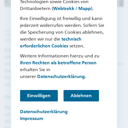
Technologien sowie Cookies von
Drittanbietern (
Webtrekk / Mapp
).
Ihre Einwilligung ist freiwillig und kann
jederzeit widerrufen werden. Sofern Sie
Der Balkon ist für viele im Sommer Rückzugsort und Wohlfühloase.
die Speicherung von Cookies ablehnen,
Wir verraten Ihnen, wie Sie Ihr Outdoor Wohnzimmer noch gemütlicher
werden wir nur die
technisch
und wohnlicher gestalten können – ganz egal wie groß Ihr Balkon ist.
erforderlichen Cookies
setzen.
Egal ob zum Frühstück, am Nachmittag im Liegestuhl
Weitere Informationen hierzu und zu
oder abends mit Freunden beim Grillen – im Sommer
Ihren Rechten als betroffene Person
wird der Balkon für viele zum erweiterten Wohnzimmer.
erhalten Sie in
Damit dieser noch wohnlicher und gemütlicher wird,
unserer
Datenschutzerklärung
.
haben wir für Sie ein paar einfache Tipps
zusammengestellt.
Einwilligen
Ablehnen
Ordnung muss sein
Bei aller Liebe zum individuellen Chaos gibt es doch
Datenschutzerklärung
eine Grundregel Nummer 1, die Sie für einen
Impressum
wohnlichen Balkon beherzigen sollten: Der Balkon ist
keine Abstellkammer. Auch wenn es verlockend ist,