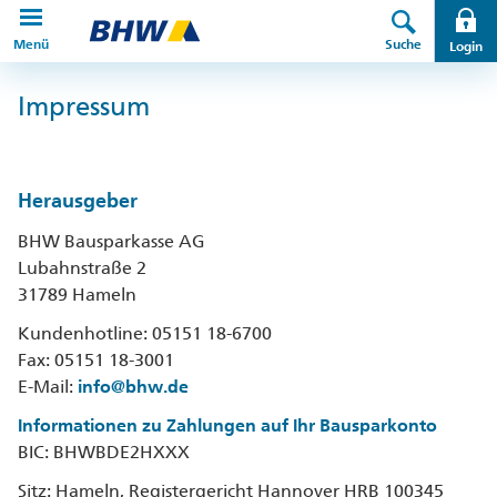
Direkt zur Hauptnavigation (Enter drücken)
Menü
Suche
Login
Direkt zum Hauptinhalt (Enter drücken)
Impressum
Direkt zur Suche (Enter drücken)
Herausgeber
BHW Bausparkasse AG
Lubahnstraße 2
31789 Hameln
Kundenhotline: 05151 18-6700
Fax: 05151 18-3001
E-Mail:
info@bhw.de
Informationen zu Zahlungen auf Ihr Bausparkonto
BIC: BHWBDE2HXXX
Sitz: Hameln, Registergericht Hannover HRB 100345