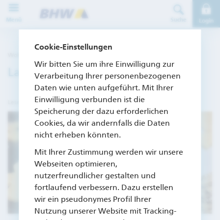
Direkt zur Hauptnavigation (Enter drücken)
Menü
Suche
Login
Direkt zum Hauptinhalt (Enter drücken)
Cookie-Einstellungen
Wohnen & Einrichten – 23.12.19 (Archiv)
Direkt zur Suche (Enter drücken)
Wir bitten Sie um ihre Einwilligung zur
Last-Minute Weihnachtsplätzchen
Verarbeitung Ihrer personenbezogenen
Daten wie unten aufgeführt. Mit Ihrer
Einwilligung verbunden ist die
Lesedauer: ca. 2 Minuten
Speicherung der dazu erforderlichen
Cookies, da wir andernfalls die Daten
nicht erheben könnten.
Mit Ihrer Zustimmung werden wir unsere
Webseiten optimieren,
nutzerfreundlicher gestalten und
fortlaufend verbessern. Dazu erstellen
wir ein pseudonymes Profil Ihrer
Nutzung unserer Website mit Tracking-