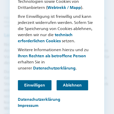
Technologien sowie Cookies von
Drittanbietern (
Webtrekk / Mapp
).
Ihre Einwilligung ist freiwillig und kann
Plätzchen gehören einfach zu Weihnachten dazu. Ob Gebäck mit Vanille,
Orange, Zimt, Schokolade oder Früchten – die Auswahl an Rezepten ist
jederzeit widerrufen werden. Sofern Sie
unheimlich groß.
die Speicherung von Cookies ablehnen,
Last-Minute-Plätzchen backen
werden wir nur die
technisch
erforderlichen Cookies
setzen.
Nichts gehört so eindeutig zur Weihnachtszeit wie die
Weitere Informationen hierzu und zu
Aromen und Düfte der Weihnachtsbäckerei – vor allem
Ihren Rechten als betroffene Person
Vanille, Orange, Zimt und Nelken stehen sinnbildlich für
erhalten Sie in
den weihnachtlichen Genuss.
unserer
Datenschutzerklärung
.
Da die Vorweihnachtszeit aber durch den
Geschenkekauf und andere Verpflichtungen schnell in
Stress ausarten kann, haben wir ein einfaches und stark
Einwilligen
Ablehnen
wandelbares Rezept für Plätzchen für Sie parat –
sozusagen ein „Alleskönner-Teig“, der auch noch
Datenschutzerklärung
kurzfristig vor Weihnachten gebacken gut schmeckt.
Impressum
Wir zeigen Ihnen neben dem Grundrezept noch