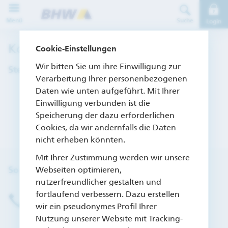
Direkt zur Hauptnavigation (Enter drücken)
Menü
Suche
Login
Direkt zum Hauptinhalt (Enter drücken)
Kontaktformular
Cookie-Einstellungen
Direkt zur Suche (Enter drücken)
Wir bitten Sie um ihre Einwilligung zur
Steuerliche Themen - Freistellungsauftrag
Verarbeitung Ihrer personenbezogenen
Daten wie unten aufgeführt. Mit Ihrer
Einwilligung verbunden ist die
Speicherung der dazu erforderlichen
Cookies, da wir andernfalls die Daten
nicht erheben könnten.
Mit Ihrer Zustimmung werden wir unsere
So können Sie uns kontaktieren
Webseiten optimieren,
nutzerfreundlicher gestalten und
fortlaufend verbessern. Dazu erstellen
BHW Servicehotline
wir ein pseudonymes Profil Ihrer
(05151) 18-6700
Nutzung unserer Website mit Tracking-