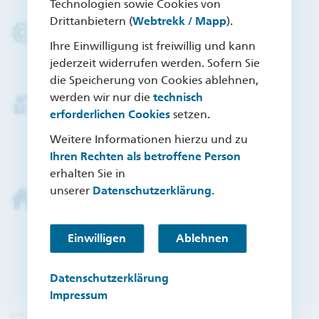
Technologien sowie Cookies von
Drittanbietern (
Webtrekk / Mapp
).
Kontaktformular
Ihre Einwilligung ist freiwillig und kann
Schreiben Sie uns an
jederzeit widerrufen werden. Sofern Sie
die Speicherung von Cookies ablehnen,
werden wir nur die
technisch
Termin in der Filiale
erforderlichen Cookies
setzen.
Deutsche Bank Filiale
Weitere Informationen hierzu und zu
Postbank Filiale
Ihren Rechten als betroffene Person
erhalten Sie in
unserer
Datenschutzerklärung
.
Termin Zuhause
Deutsche Bank Finanzberater
Einwilligen
Ablehnen
Postbank Finanzberater
Deutsche Bank Immobilien
Datenschutzerklärung
Impressum