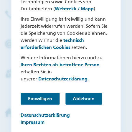
Technologien sowie Cookies von
Drittanbietern (
Webtrekk / Mapp
).
BHW Servicehotline
Ihre Einwilligung ist freiwillig und kann
(05151) 18-6700
jederzeit widerrufen werden. Sofern Sie
die Speicherung von Cookies ablehnen,
werden wir nur die
technisch
Kontaktformular
erforderlichen Cookies
setzen.
Schreiben Sie uns an
Weitere Informationen hierzu und zu
Ihren Rechten als betroffene Person
erhalten Sie in
Termin in der Filiale
unserer
Datenschutzerklärung
.
Deutsche Bank Filiale
Postbank Filiale
Einwilligen
Ablehnen
Termin Zuhause
Datenschutzerklärung
Deutsche Bank Finanzberater
Impressum
Postbank Finanzberater