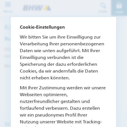
Direkt zur Hauptnavigation (Enter drücken)
Menü
Suche
Login
Direkt zum Hauptinhalt (Enter drücken)
Kontaktformular
Cookie-Einstellungen
Direkt zur Suche (Enter drücken)
Wir bitten Sie um ihre Einwilligung zur
Bausparen – Angebot
Verarbeitung Ihrer personenbezogenen
Diesen und viele weitere Dienste können Sie auch
Daten wie unten aufgeführt. Mit Ihrer
bequem in unserem Online-Service myBHW nutzen.
Einwilligung verbunden ist die
Speicherung der dazu erforderlichen
Weitere Informationen
hier
Cookies, da wir andernfalls die Daten
nicht erheben könnten.
Mit Ihrer Zustimmung werden wir unsere
Webseiten optimieren,
nutzerfreundlicher gestalten und
fortlaufend verbessern. Dazu erstellen
wir ein pseudonymes Profil Ihrer
Nutzung unserer Website mit Tracking-
So können Sie uns kontaktieren