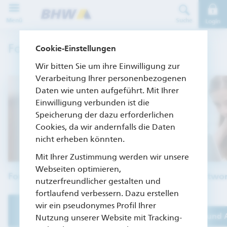
Direkt zur Hauptnavigation (Enter drücken)
Menü
Suche
Login
Direkt zum Hauptinhalt (Enter drücken)
Formulare, Aufträge & Sonstiges
Cookie-Einstellungen
Direkt zur Suche (Enter drücken)
Wir bitten Sie um ihre Einwilligung zur
Verarbeitung Ihrer personenbezogenen
Daten wie unten aufgeführt. Mit Ihrer
Einwilligung verbunden ist die
Speicherung der dazu erforderlichen
Cookies, da wir andernfalls die Daten
nicht erheben könnten.
Mit Ihrer Zustimmung werden wir unsere
Webseiten optimieren,
Formulare & Aufträge
Fragen & Antwo
nutzerfreundlicher gestalten und
fortlaufend verbessern. Dazu erstellen
Zu Formularen und
wir ein pseudonymes Profil Ihrer
Zu Fragen und
Aufträgen
Nutzung unserer Website mit Tracking-