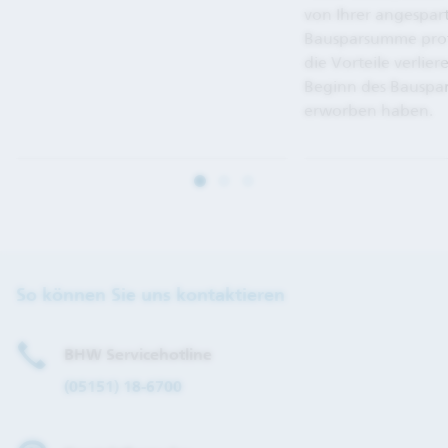
von Ihrer angespar
Bausparsumme profi
die Vorteile verliere
Beginn des Bauspar
erworben haben.
So können Sie uns kontaktieren
BHW Servicehotline
(05151) 18-6700