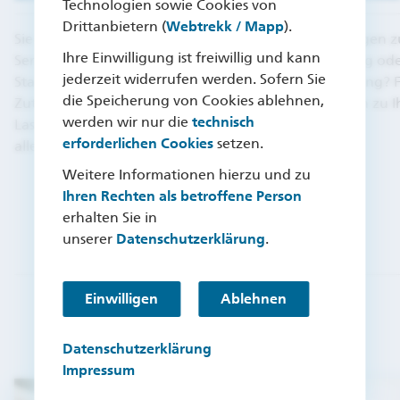
Technologien sowie Cookies von
Drittanbietern (
Webtrekk / Mapp
).
Sie möchten einen Antrag mit einem
Sie haben Fragen 
Ihre Einwilligung ist freiwillig und kann
Serviceformular stellen? Ob
Bausparvertrag ode
jederzeit widerrufen werden. Sofern Sie
Stammdaten, Zahlungsregelung,
Baufinanzierung? F
die Speicherung von Cookies ablehnen,
Zuteilung oder SEPA-
die Antworten zu 
werden wir nur die
technisch
Lastschriftmandat: Hier finden Sie
erforderlichen Cookies
setzen.
alle unsere Formulare.
Weitere Informationen hierzu und zu
Ihren Rechten als betroffene Person
erhalten Sie in
unserer
Datenschutzerklärung
.
Einwilligen
Ablehnen
Datenschutzerklärung
Impressum