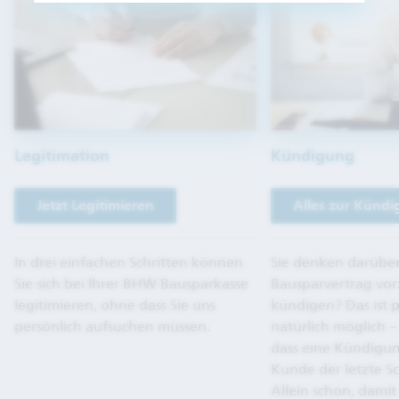
Legitimation
Kündigung
Jetzt Legitimieren
Alles zur Künd
In drei einfachen Schritten können
Sie denken darüber
Sie sich bei Ihrer BHW Bausparkasse
Bausparvertrag vor
legitimieren, ohne dass Sie uns
kündigen? Das ist pr
persönlich aufsuchen müssen.
natürlich möglich –
dass eine Kündigung
Kunde der letzte Sch
Allein schon, damit