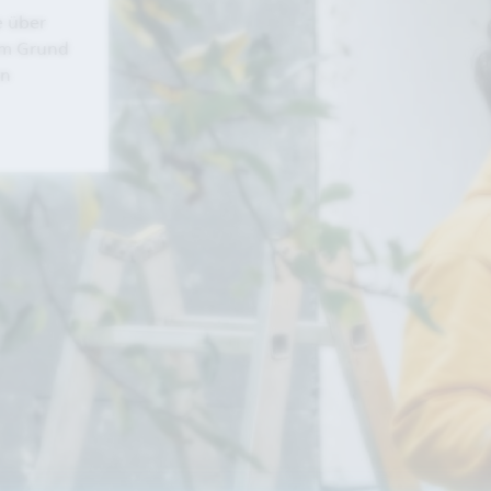
e über
em Grund
en