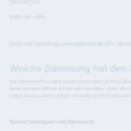
Flachdach kalt
Keller von unten
Daten und Darstellung:
www.co2online.de
, BTF = Baut
Welche Dämmung hat den 
Der Dämmstoff mit dem besten Dämmwert ist Phenolharzs
desto weniger Wärme dringt nach draußen. Unter den ök
relativ teuer, punktet jedoch mit einer deutlich bessere
Material (absteigend nach Dämmwert)