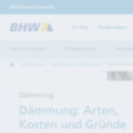
BHW Bausparkasse AG
Ihr Plan
Förderungen
Bauen & Kaufen
Modernisieren
Finanzi
Modernisieren
Modernisieren leicht gemacht
Themenwelt D
Dämmung
Dämmung: Arten,
Kosten und Gründe