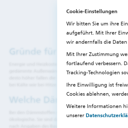
Cookie-Einstellungen
Wir bitten Sie um ihre E
aufgeführt. Mit Ihrer Ein
wir andernfalls die Date
Gründe für eine Wärmed
Mit Ihrer Zustimmung wer
fortlaufend verbessern. D
Energie und Heizkosten eines Hauses lassen sich durch
gedämmte Außenwände, bis zu 20% über ein ungedämmtes 
Tracking-Technologien so
desto höher fallen die Einsparungen aus. Durch die D
Ihre Einwilligung ist fre
bei Kälte wie bei Hitze.
Cookies ablehnen, werde
Welche Dämmstoffe komme
Weitere Informationen h
Bei den Dämmstoffen wird zwischen ökologischer und k
unserer
Datenschutzerkl
ökologische. Sie sind dank Massenfertigung auch meis
nach Angaben des Bauzentrums München zudem viel meh