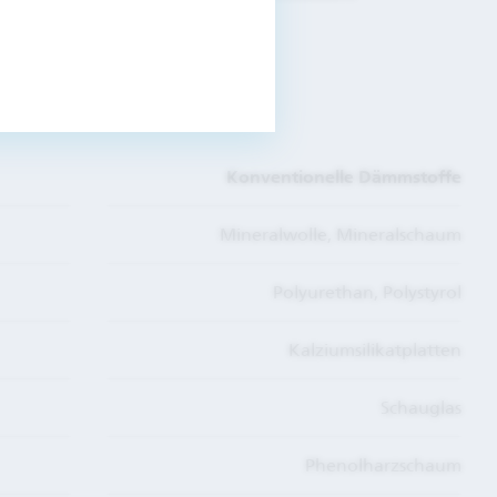
Dämmstoffe.
Konventionelle Dämmstoffe
Mineralwolle, Mineralschaum
Polyurethan, Polystyrol
Kalziumsilikatplatten
Schauglas
Phenolharzschaum