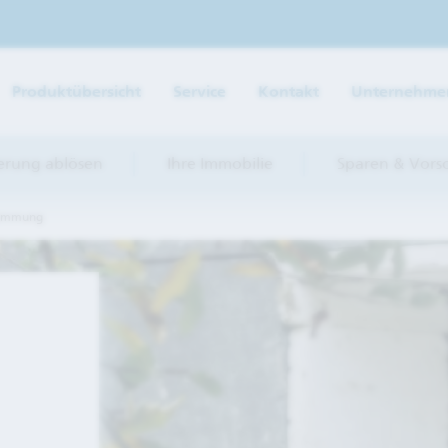
Direkt zur Hauptnavigation (Enter drücken)
Direkt zum Hauptinhalt (Enter drücken)
Produktübersicht
Service
Kontakt
Unternehme
Direkt zur Suche (Enter drücken)
erung ablösen
Ihre Immobilie
Sparen & Vors
ämmung