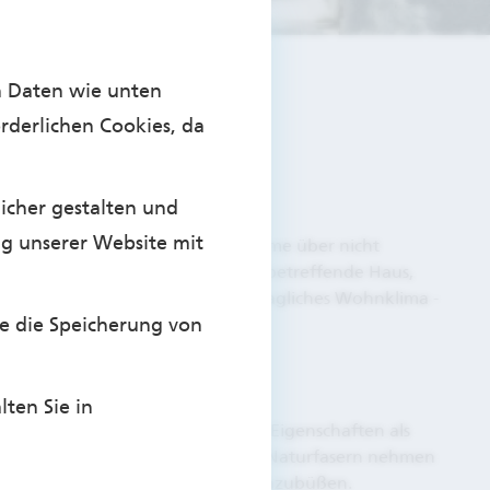
n Daten wie unten
rderlichen Cookies, da
icher gestalten und
ng unserer Website mit
rt bis zu 35 % der erzeugten Wärme über nicht
en deutlich senken. e älter das betreffende Haus,
wänden an. Das sorgt für ein behagliches Wohnklima -
Sie die Speicherung von
lten Sie in
punkten oft durch bessere Dämm-Eigenschaften als
sere Ökobilanz. Dämmprodukte aus Naturfasern nehmen
 dabei ihre Dämmeigenschaften einzubüßen.