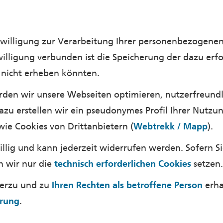
inwilligung zur Verarbeitung Ihrer personenbezogene
willigung verbunden ist die Speicherung der dazu erfo
n nicht erheben könnten.
ämmung
den wir unsere Webseiten optimieren, nutzerfreundl
azu erstellen wir ein pseudonymes Profil Ihrer Nutzu
 eine gute Wärmedämmung deutlich senken. Ein Altbau verlie
Dach. Diese Wärmeverluste lassen sich in den meisten Fäll
wie Cookies von Drittanbietern (
Webtrekk / Mapp
).
ämmung gleichen sich die Temperatur en von Raum und Innen
iwillig und kann jederzeit widerrufen werden. Sofern 
n wir nur die
technisch erforderlichen Cookies
setzen.
n zum Einsatz?
ierzu und zu
Ihren Rechten als betroffene Person
erha
onventioneller unterschieden. Konventionelle Dämmstoffe 
ärung
.
t günstiger. Dafür haben ökologische Dämmstoffe eine bes
r Feuchtigkeit auf als ihr konventionelles Pendant, ohne