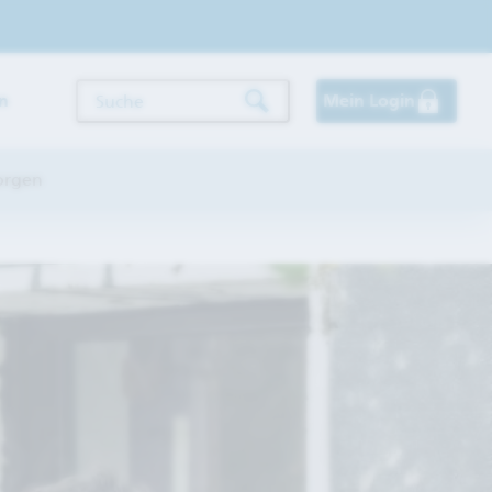
n
Mein Login
Suche
orgen